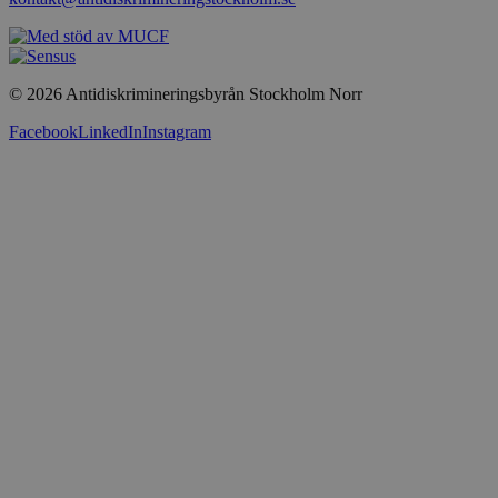
Google Privacy Policy
© 2026 Antidiskrimineringsbyrån Stockholm Norr
Facebook
LinkedIn
Instagram
Namn
Leverantör
/
Domän
_pk_id.30.5630
www.antidiskrimineringstockholm.se
_pk_ses.30.5630
www.antidiskrimineringstockholm.se