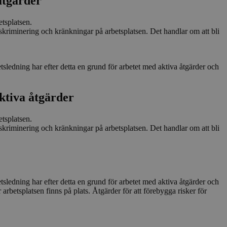
åtgärder
platsen från och
formation används
s användbarhet och
tsplatsen.
riminering och kränkningar på arbetsplatsen. Det handlar om att bli
m för att alltid
 sitt samtycke.
utgångsdatum för
ndaren gav eller
ledning har efter detta en grund för arbetet med aktiva åtgärder och
ktiva åtgärder
tsplatsen.
riminering och kränkningar på arbetsplatsen. Det handlar om att bli
ledning har efter detta en grund för arbetet med aktiva åtgärder och
arbetsplatsen finns på plats. Åtgärder för att förebygga risker för