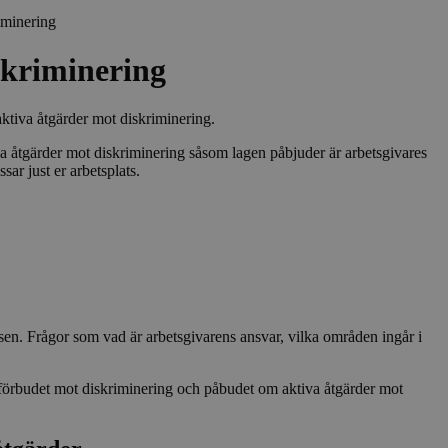
iminering
skriminering
cierat med Piwiks
nalys. Den används
att spåra besökarnas
ktiva åtgärder mot diskriminering.
ns prestanda. Det
ixet _pk_id följs av
iva åtgärder mot diskriminering såsom lagen påbjuder är arbetsgivares
äver, som antas vara
nställning av
ar just er arbetsplats.
cierat med Piwiks
nalys. Den används
att spåra besökarnas
ns prestanda. Det
ixet _pk_ses följs
kstäver, som tros
ens inställning av
en. Frågor som vad är arbetsgivarens ansvar, vilka områden ingår i
påra syften för att
 och samla analyser
r förbudet mot diskriminering och påbudet om aktiva åtgärder mot
samla in
använder vår
data i anonym form,
 webbplatsen, där