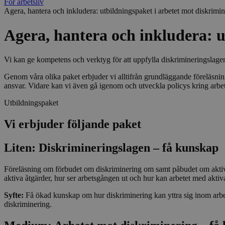
För arbetsliv
Agera, hantera och inkludera: utbildningspaket i arbetet mot diskrimi
Namn
Agera, hantera och inkludera: u
_pk_id.30.5630
Vi kan ge kompetens och verktyg för att uppfylla diskrimineringslagen
Genom våra olika paket erbjuder vi alltifrån grundläggande föreläsning
ansvar. Vidare kan vi även gå igenom och utveckla policys kring arbets
Utbildningspaket
_pk_ses.30.5630
Vi erbjuder följande paket
Liten: Diskrimineringslagen – få kunskap
Föreläsning om förbudet om diskriminering om samt påbudet om aktiva 
ep201
aktiva åtgärder, hur ser arbetsgången ut och hur kan arbetet med aktiv
Syfte:
Få ökad kunskap om hur diskriminering kan yttra sig inom arbet
_splunk_rum_sid
diskriminering.