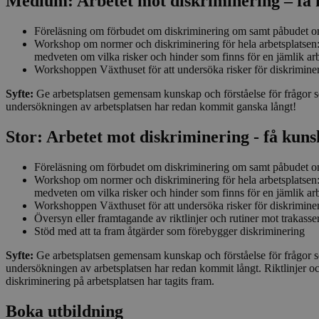
Medium: Arbetet mot diskriminering – få 
Föreläsning om förbudet om diskriminering om samt påbudet om 
Workshop om normer och diskriminering för hela arbetsplatsen:
mtm_consent
medveten om vilka risker och hinder som finns för en jämlik arb
Workshoppen Växthuset för att undersöka risker för diskriminer
mtm_cookie_conse
Syfte:
Ge arbetsplatsen gemensam kunskap och förståelse för frågor so
undersökningen av arbetsplatsen har redan kommit ganska långt!
Stor: Arbetet mot diskriminering - få kun
Föreläsning om förbudet om diskriminering om samt påbudet om 
Workshop om normer och diskriminering för hela arbetsplatsen:
medveten om vilka risker och hinder som finns för en jämlik arb
Workshoppen Växthuset för att undersöka risker för diskriminer
Översyn eller framtagande av riktlinjer och rutiner mot trakasseri
Stöd med att ta fram åtgärder som förebygger diskriminering
Syfte:
Ge arbetsplatsen gemensam kunskap och förståelse för frågor so
undersökningen av arbetsplatsen har redan kommit långt. Riktlinjer och 
diskriminering på arbetsplatsen har tagits fram.
Boka utbildning