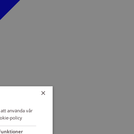
×
att använda vår
okie-policy
Funktioner