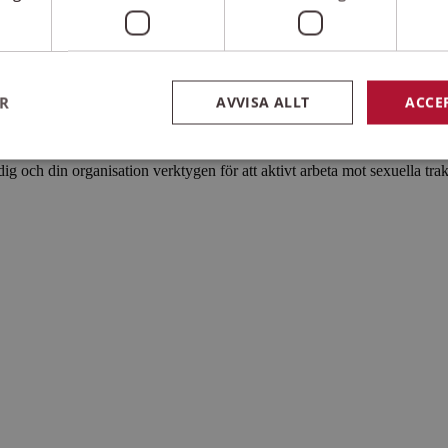
rageträning
ER
AVVISA ALLT
ACCE
rebygga sexuella trakasserier och trakasserier
ig och din organisation verktygen för att aktivt arbeta mot sexuella trak
Strikt nödvändigt
Prestanda
Inriktning
Funktioner
kor tillåter kärnwebbplatsfunktioner som användarinloggning och kontohantering. We
utan strikt nödvändiga cookies.
Leverantör
/
Domän
Utgång
Beskrivning
nt
1
Denna cookie används av Cooki
CookieScript
månad
tjänsten för att komma ihåg pre
www.antidiskrimineringstockholm.se
besökarens cookie. Det är nödv
Script.com cookiebanner fungera
www.antidiskrimineringstockholm.se
1 år
Denna cookie är kopplad till Dj
webbutvecklingsplattform för P
utformad för att skydda en web
typ av programvaruattack på w