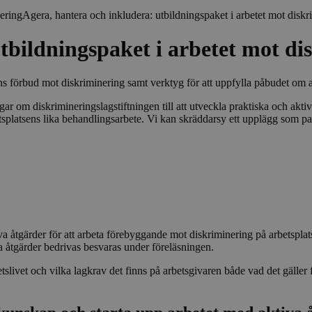
nering
Agera, hantera och inkludera: utbildningspaket i arbetet mot diskr
Google Privacy Policy
Leverantör
/
Domän
Utgång
Beskrivning
tbildningspaket i arbetet mot di
www.antidiskrimineringstockholm.se
1 år
Det här cookie-namnet är asso
plattform för öppen källkodsa
för att hjälpa webbplatsägare 
s förbud mot diskriminering samt verktyg för att uppfylla påbudet om a
beteende och mäta webbplatse
är en mönstertypskaka, där pref
ar om diskrimineringslagstiftningen till att utveckla praktiska och akt
en kort serie siffror och bokst
en referenskod för domänens i
platsens lika behandlingsarbete. Vi kan skräddarsy ett upplägg som pass
kakan.
www.antidiskrimineringstockholm.se
30
Det här cookie-namnet är asso
minuter
plattform för öppen källkodsa
för att hjälpa webbplatsägare 
beteende och mäta webbplatse
är en mönstertypskaka, där pref
av en kort serie siffror och bo
vara en referenskod för domän
kakan.
åtgärder för att arbeta förebyggande mot diskriminering på arbetsplats
30
Denna cookie används för att s
Wufoo
minuter
förbättra användarupplevelsen
.wufoo.com
a åtgärder bedrivas besvaras under föreläsningen.
på formulärinteraktioner.
slivet och vilka lagkrav det finns på arbetsgivaren både vad det gälle
sensus.wufoo.com
15
Denna cookie används för att 
minuter
information om hur besökare 
webbplats. Cookien samlar in 
inklusive antalet besökare på