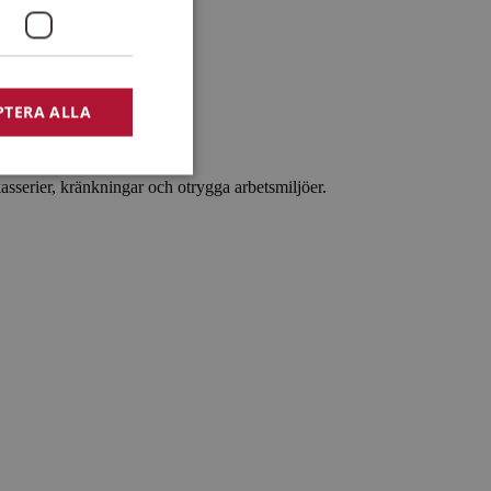
PTERA ALLA
asserier, kränkningar och otrygga arbetsmiljöer.
bbplatsen kan inte
e-Script.com-
ferenserna för
ändigt att Cookie-
r korrekt.
ango
ython. Den är
bplats mot en viss
ebbformulär.