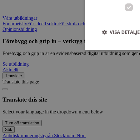
Våra utbildningar
För arbetsliv
För ideell sektor
För skol- och utbildningsområdet
Civilku
Opinionsbildning
VISA DETALJ
Förebygg och grip in – verktyg för att hantera och fö
Förebygg och grip in är en evidensbaserad digital utbildning som ger d
Se utbildning
Aktuellt
Strikt nödvändiga ka
Translate
användas ordentligt 
Translate this page
Namn
CookieScriptConse
Translate this site
Select your language in the dropdown menu below
csrftoken
Turn off translation
Sök
Antidiskrimineringsbyrån Stockholm Norr