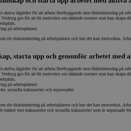
kunskap och starta upp arbetet med aktiva 
besökare har kommit till webb
sidorna de besökte. Denna in
för att förbättra webbplatsen
aktiva åtgärder för att arbeta förebyggande mot diskriminering på arbe
användarens upplevelse.
 Verktyg ges för att bli medveten om rådande normer som kan skapa disk
1 år 1
Cookie skapas utan utgångsdatu
InnoCraft Ltd
etsplats.
månad
komma ihåg att användaren gav
www.antidiskrimineringstockholm.se
ing på arbetsplatsen
nt
www.antidiskrimineringstockholm.se
1 år 1
Cookie sätts av Matomo utan 
månad
att alltid komma ihåg att anvä
m rör diskriminering på arbetsplatsen och hur det kan motverkas. Arbets
nekade sitt samtycke.
skap, starta upp och genomför arbetet med a
aktiva åtgärder för att arbeta förebyggande mot diskriminering på arbe
 Verktyg ges för att bli medveten om rådande normer som kan skapa disk
etsplats.
ing på arbetsplatsen
er, sexuella trakasserier och repressalier
m rör diskriminering på arbetsplatsen och hur det kan motverkas. Arbets
rutiner mot trakasserier och sexuella trakasserier som är anpassade för 